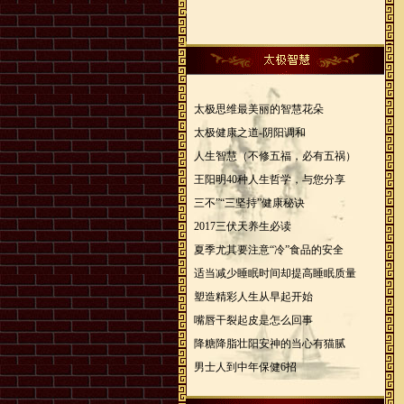
太极思维最美丽的智慧花朵
太极健康之道-阴阳调和
人生智慧（不修五福，必有五祸）
王阳明40种人生哲学，与您分享
三不”“三坚持”健康秘诀
2017三伏天养生必读
夏季尤其要注意“冷”食品的安全
适当减少睡眠时间却提高睡眠质量
塑造精彩人生从早起开始
嘴唇干裂起皮是怎么回事
降糖降脂壮阳安神的当心有猫腻
男士人到中年保健6招