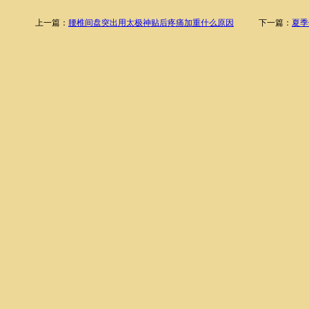
上一篇：
腰椎间盘突出用太极神贴后疼痛加重什么原因
下一篇：
夏季