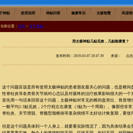
于神贴
使用说明
神贴问答
健康常识
太极智慧
风湿骨
当前位置：
首页
>
关于神贴
用太极神贴几贴见效，几贴能康复？
发布时间：2019-03-07 20:47:39 来源： 点
这个问题应该是所有使用太极神贴的患者朋友最关心的问题，也是椎间
性脊柱炎等各类骨关节病对心态以及对最终的治疗效果影响很大的一个
首先用一句话来回答这个问题，太极神贴对常见的椎间盘突出、骨质增
一般平均2-3贴见效，2个疗程左右康复（3贴为一个周期）。像那些非
脊柱炎、关节滑脱、脊髓型颈椎病等复杂病情不太好估计恢复期，要使
但是这个问题具体到一个人身上，就要看实际情况了，因为具体结果会
结果要看实效。每个人的患病时间不同，症状不同，年纪不同，对药物