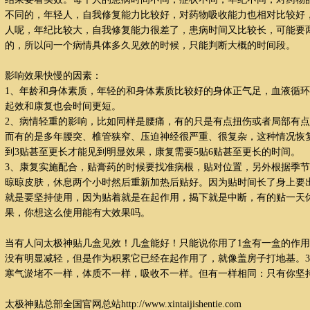
不同的，年轻人，自我修复能力比较好，对药物吸收能力也相对比较好
人呢，年纪比较大，自我修复能力很差了，患病时间又比较长，可能要
的，所以问一个病情具体多久见效的时候，只能判断大概的时间段。
影响效果快慢的因素：
1、年龄和身体素质，年轻的和身体素质比较好的身体正气足，血液循
起效和康复也会时间更短。
2、病情轻重的影响，比如同样是腰痛，有的只是有点扭伤或者局部有
而有的是多年腰突、椎管狭窄、压迫神经很严重、很复杂，这种情况恢
到3贴甚至更长才能见到明显效果，康复需要5贴6贴甚至更长的时间。
3、康复实施配合，贴膏药的时候要找准病根，贴对位置，另外根据季节或者
晾晾皮肤，休息两个小时然后重新加热后贴好。因为贴时间长了身上要
就是要坚持使用，因为贴着就是在起作用，揭下就是中断，有的贴一天
果，你想这么使用能有大效果吗。
当有人问太极神贴几盒见效！几盒能好！只能说你用了1盒有一盒的作用
没有明显减轻，但是作为积累它已经在起作用了，就像盖房子打地基。3
寒气淤堵不一样，体质不一样，吸收不一样。但有一样相同：只有你坚
太极神贴总部全国官网总站http://www.xintaijishentie.com