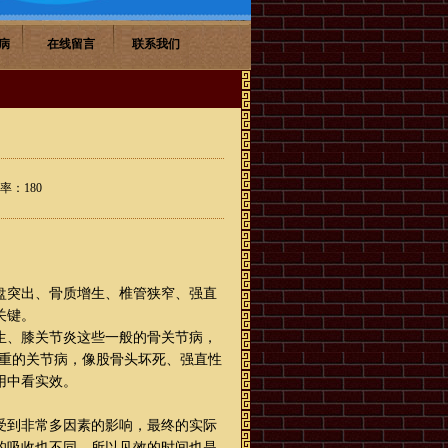
病
在线留言
联系我们
击率：
180
盘突出、骨质增生、椎管狭窄、强直
关键。
生、膝关节炎这些一般的骨关节病，
常重的关节病，像股骨头坏死、强直性
用中看实效。
受到非常多因素的影响，最终的实际
的吸收也不同，所以见效的时间也是