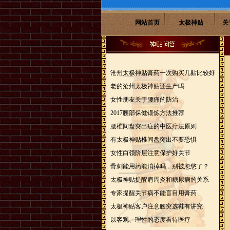
网站首页
太极神贴
关
沧州太极神贴膏药一次购买几贴比较好
老的沧州太极神贴还生产吗
女性朋友关于腰痛的防治
2017腰部保健锻炼方法推荐
腰椎间盘突出症的中医疗法原则
有太极神贴椎间盘突出不要恐惧
女性白领阶层注意保护好关节
骨刺能用药能消掉吗，别被忽悠了？
太极神贴提醒肩周炎和糖尿病的关系
专家提醒关节病不能盲目用膏药
太极神贴客户注意腰突选鞋有讲究
以客观、理性的态度看待医疗