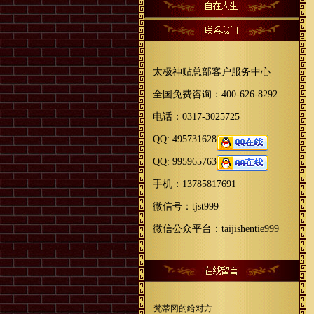
太极神贴总部客户服务中心
全国免费咨询：400-626-8292
电话：0317-3025725
QQ: 495731628
QQ: 995965763
手机：13785817691
微信号：tjst999
微信公众平台：taijishentie999
·梵蒂冈的给对方