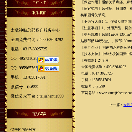
【保健作用】缓解关节疼痛、麻
【适宜范围】颈椎病、肩周炎、
类顽固骨关节病。
【不适宜人群】1、孕妇及哺乳期
【注意事项】1、外用产品，切勿
太极神贴总部客户服务中心
【型号规格】颈部1贴/盒 130mm
全国免费咨询：400-626-8292
贴腰部贴146元/盒）、膝部130
【生产企业】 河南省永春医药科
电话：0317-3025725
【技术支持】中华太极神国际中医
QQ: 495731628
【有效期】24个月
全国免费咨询：400-626-8292
QQ: 995965763
电话：0317-3025725
手机：13785817691
手机：13785817691
微信号：tjst999
微信号：tjst999
官网总站：www.xintaijishentie.co
微信公众平台：taijishentie999
上一篇：
女性
·梵蒂冈的给对方