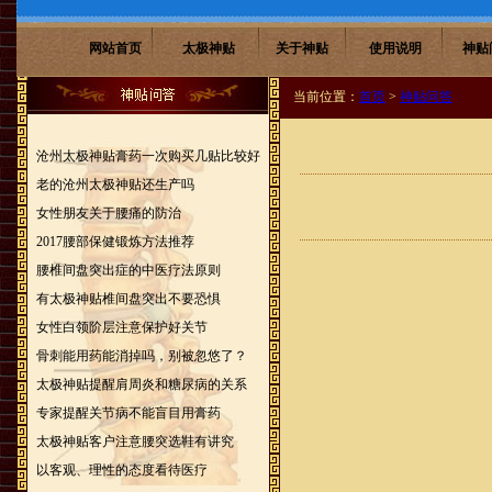
网站首页
太极神贴
关于神贴
使用说明
神贴
当前位置：
首页
>
神贴问答
沧州太极神贴膏药一次购买几贴比较好
老的沧州太极神贴还生产吗
女性朋友关于腰痛的防治
2017腰部保健锻炼方法推荐
腰椎间盘突出症的中医疗法原则
有太极神贴椎间盘突出不要恐惧
女性白领阶层注意保护好关节
骨刺能用药能消掉吗，别被忽悠了？
太极神贴提醒肩周炎和糖尿病的关系
专家提醒关节病不能盲目用膏药
太极神贴客户注意腰突选鞋有讲究
以客观、理性的态度看待医疗