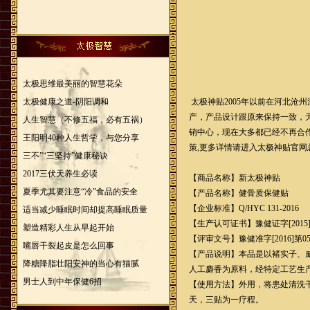
太极思维最美丽的智慧花朵
太极健康之道-阴阳调和
太极神贴2005年以前在河北沧
产，产品设计跟原来保持一致，
人生智慧（不修五福，必有五祸）
销中心，现在大多都已经不再合
王阳明40种人生哲学，与您分享
策,更多详情请进入太极神贴官网总站http://
三不”“三坚持”健康秘诀
2017三伏天养生必读
【商品名称】新太极神贴
夏季尤其要注意“冷”食品的安全
【产品名称】健骨质保健贴
【企业标准】Q/HYC 131-2016
适当减少睡眠时间却提高睡眠质量
【生产认可证书】豫健证字[2015]
塑造精彩人生从早起开始
【评审文号】豫健准字[2016]第05
嘴唇干裂起皮是怎么回事
【产品说明】本品是以褚实子、
降糖降脂壮阳安神的当心有猫腻
人工麝香为原料，经特定工艺生
男士人到中年保健6招
【使用方法】外用，将患处清洗干
天，三贴为一疗程。